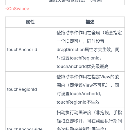
<OnSwipe>
属性
描述
使拖动事件作用在全局（随意指定
一个ID即可），同时设置
touchAnchorId
dragDirection属性才会生效，同
时设置touchRegionId，
touchAnchorId优先级最高
使拖动事件作用在指定View的范
围内（即使该View不可见），同
touchRegionId
时设置touchAnchorId，
touchRegionId不生效
扫动执行动画进度（非拖拽，手指
轻扫立即移开，可在动画执行期间
touchAnchorSide
多次扫动来控制动画进度），