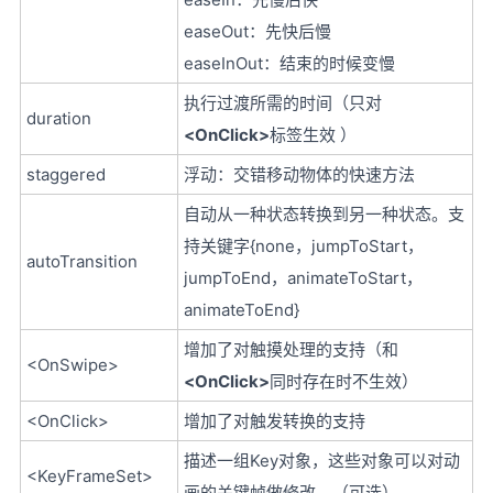
easeOut：先快后慢
easeInOut：结束的时候变慢
执行过渡所需的时间（只对
duration
<OnClick>
标签生效 ）
staggered
浮动：交错移动物体的快速方法
自动从一种状态转换到另一种状态。支
持关键字{none，jumpToStart，
autoTransition
jumpToEnd，animateToStart，
animateToEnd}
增加了对触摸处理的支持（和
<OnSwipe>
<OnClick>
同时存在时不生效）
<OnClick>
增加了对触发转换的支持
描述一组Key对象，这些对象可以对动
<KeyFrameSet>
画的关键帧做修改。（可选）