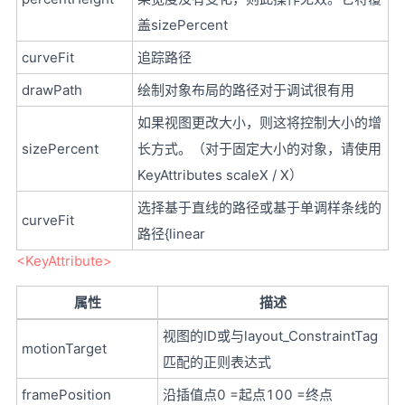
盖sizePercent
curveFit
追踪路径
drawPath
绘制对象布局的路径对于调试很有用
如果视图更改大小，则这将控制大小的增
sizePercent
长方式。（对于固定大小的对象，请使用
KeyAttributes scaleX / X）
选择基于直线的路径或基于单调样条线的
curveFit
路径{linear
<KeyAttribute>
属性
描述
视图的ID或与layout_ConstraintTag
motionTarget
匹配的正则表达式
framePosition
沿插值点0 =起点100 =终点