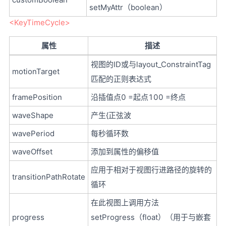
setMyAttr（boolean）
<KeyTimeCycle>
属性
描述
视图的ID或与layout_ConstraintTag
motionTarget
匹配的正则表达式
framePosition
沿插值点0 =起点100 =终点
waveShape
产生{正弦波
wavePeriod
每秒循环数
waveOffset
添加到属性的偏移值
应用于相对于视图行进路径的旋转的
transitionPathRotate
循环
在此视图上调用方法
progress
setProgress（float）（用于与嵌套