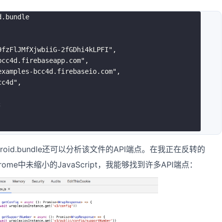
9fzFlJMfXjwbiiG-2fGDhi4kLPFI"
,

bcc4d.firebaseapp.com"
,

examples-bcc4d.firebaseio.com"
,

cc4d"
,

;
android.bundle还可以分析该文件的API端点。在我正在反转的
hrome中未缩小的JavaScript，我能够找到许多API端点：