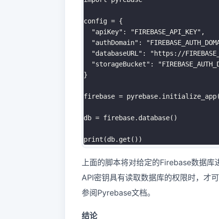
config 
=
{
"apiKey"
:
"FIREBASE_API_KEY"
,

"authDomain"
:
"FIREBASE_AUTH_DOM
"databaseURL"
:
"https://FIREBASE
"storageBucket"
:
"FIREBASE_AUTH_
}
firebase 
=
 pyrebase.initialize_app
db 
=
 firebase.database
(
)
print
(
db.get
(
))
上面的脚本将对给定的Firebase数
API密钥具有读取数据库的权限时，才
参阅Pyrebase文档。
结论