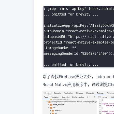
❯ 
grep
 -rnis 
'apiKey'
..
. omitted 
for
 brevity 
..
.

initializeApp
(
{
apiKey:
"AIzaSyDokhX
authDomain:
"react-native-examples-
databaseURL:
"https://react-native-
projectId:
"react-native-examples-b
storageBucket:
""
,

messagingSenderId:
"928497342409"
}
)
..
. omitted 
for
 brevity 
..
除了查找Firebase凭证之外，index.
React Native应用程序中，通过浏览C