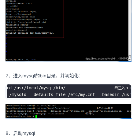
7、进入mysql的bin目录，并初始化：
cd 
/
usr
/
local
/
mysql
/
bin
/
.
/
mysqld 
--
defaults
-
file
=
/
etc
/
my
.
cnf 
--
basedir
=
/
usr
/
l
8、启动mysql