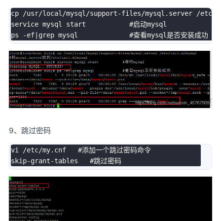
cp 
/
usr
/
local
/
mysql
/
support
-
files
/
mysql
.
server 
/
etc
/
i
service mysql start           #启动mysql

ps 
-
ef
|
9、跳过密码
vi 
/
etc
/
my
.
cnf   #添加一个跳过密码命令

skip
-
grant
-