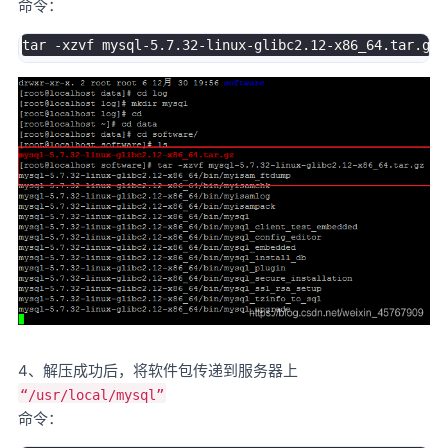
命令：
tar 
-
xzvf mysql
-
5.7
.32
-
linux
-
glibc2
.
12
-
x86_64
.
tar
.
4、解压成功后，将软件包传递到服务器上
“/usr/local/mysql”
命令：