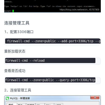
连接管理工具
1、配置3306端口
 firewall
-
cmd 
--
zone
=
public 
--
add
-
port
=
3306
/
tcp 
--
重新加载状态
firewall
-
cmd 
--
查看是否成功
firewall
-
cmd 
--
zone
=
public 
--
query
-
port
=
3306
/
2、连接管理工具