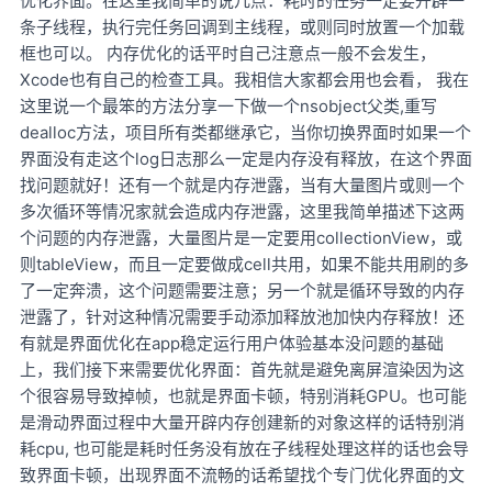
优化界面。在这里我简单的说几点：耗时的任务一定要开辟一
条子线程，执行完任务回调到主线程，或则同时放置一个加载
框也可以。 内存优化的话平时自己注意点一般不会发生，
Xcode也有自己的检查工具。我相信大家都会用也会看， 我在
这里说一个最笨的方法分享一下做一个nsobject父类,重写
dealloc方法，项目所有类都继承它，当你切换界面时如果一个
界面没有走这个log日志那么一定是内存没有释放，在这个界面
找问题就好！还有一个就是内存泄露，当有大量图片或则一个
多次循环等情况家就会造成内存泄露，这里我简单描述下这两
个问题的内存泄露，大量图片是一定要用collectionView，或
则tableView，而且一定要做成cell共用，如果不能共用刷的多
了一定奔溃，这个问题需要注意；另一个就是循环导致的内存
泄露了，针对这种情况需要手动添加释放池加快内存释放！还
有就是界面优化在app稳定运行用户体验基本没问题的基础
上，我们接下来需要优化界面：首先就是避免离屏渲染因为这
个很容易导致掉帧，也就是界面卡顿，特别消耗GPU。也可能
是滑动界面过程中大量开辟内存创建新的对象这样的话特别消
耗cpu, 也可能是耗时任务没有放在子线程处理这样的话也会导
致界面卡顿，出现界面不流畅的话希望找个专门优化界面的文