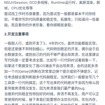
NSUrlSession, GCD多线程，Runtime运行时，离屏渲染，刷
帧，CPU优化等等
面试找工作时也很重要，因为面试官一般都是基本不问你经
验，不看你写的代码质量和稳定性，拓展性；只知道问一些基
础，而且看你的外表形象，看你顺眼就录取；
2.开发注意事项
一般刚入行，或则开发了3，4年的iOS，虽然功能都能实现，
但是还是做不到特别细心，代码特别稳定的开发，偶尔由于后
台数据变化，或则自己的代码不够严谨出现奔溃，在这里建议
写代码是一定要考虑全面，比如写一行代码时试着假象一下，
如果这个数据变化了我iOS端会不会出现奔溃，会的话就多添
加一个if(){}else{}判断在异常里边弹个提示或则不弹提示，记
住考虑越全面判断越多代码越稳定。当然我们一般都会写几个
工具类一行代码搞定。这个写出来的代码绝对不会因为啥么因
素导致奔溃情况发生，因为奔溃是我们最严重的bug.
当做到代码稳定性特别好的时候，奔溃不再发生，用户可以正
常使用的时候，接下来我们就要想办法优化代码，优化内存，