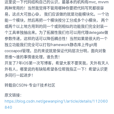
这里说一下代码结构自己的认识，最基本的机构有mvc, mvvm
两种常用的！当然我觉得不管用哪种你要把代码写死都很容
易，这点大可放心😄， 我们应该做的就是功能模块化。一个功
能一个模块，然后再把一个模块按分工分成多个小模块， 两个
或两个以上地方用到的同一个或则相似的功能我们完全封装一
个工具单独抽出来。为了拓展性我们也可以用代理delegate做
参数传递，这样的话可以降低耦合性！当然如果是很大的一个
独立功能我们完全可以打包framework静态库上传git用
cocoapod管理。总的来说就是保证代码层次分明，面向对象
思维～谁的事情谁处理，谁负责！
开发了7年iOS第一次写博客，希望大家不要笑我，天外有天人
外有人，哪里说的有缺陷希望各位帮我指正一下！希望认识更
多同行一起进步！
转载自CSDN-专业IT技术社区
原文链接：
https://blog.csdn.net/gewanping1/article/details/112060
840