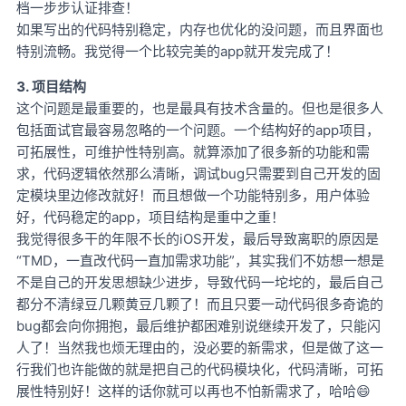
档一步步认证排查！
如果写出的代码特别稳定，内存也优化的没问题，而且界面也
特别流畅。我觉得一个比较完美的app就开发完成了！
3. 项目结构
这个问题是最重要的，也是最具有技术含量的。但也是很多人
包括面试官最容易忽略的一个问题。一个结构好的app项目，
可拓展性，可维护性特别高。就算添加了很多新的功能和需
求，代码逻辑依然那么清晰，调试bug只需要到自己开发的固
定模块里边修改就好！而且想做一个功能特别多，用户体验
好，代码稳定的app，项目结构是重中之重！
我觉得很多干的年限不长的iOS开发，最后导致离职的原因是
“TMD，一直改代码一直加需求功能”，其实我们不妨想一想是
不是自己的开发思想缺少进步，导致代码一坨坨的，最后自己
都分不清绿豆几颗黄豆几颗了！而且只要一动代码很多奇诡的
bug都会向你拥抱，最后维护都困难别说继续开发了，只能闪
人了！当然我也烦无理由的，没必要的新需求，但是做了这一
行我们也许能做的就是把自己的代码模块化，代码清晰，可拓
展性特别好！这样的话你就可以再也不怕新需求了，哈哈😄