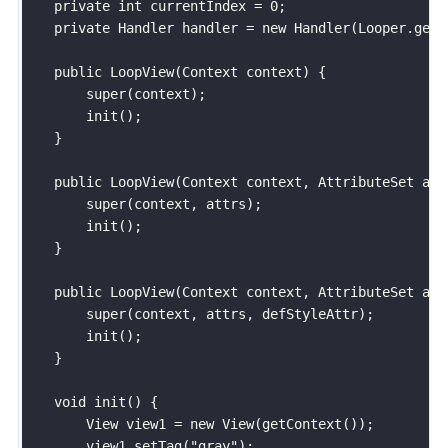
    private int currentIndex = 0;

    private Handler handler = new Handler(Looper.getMa
    public LoopView(Context context) {

        super(context);

        init();

    }

    public LoopView(Context context, AttributeSet attr
        super(context, attrs);

        init();

    }

    public LoopView(Context context, AttributeSet att
        super(context, attrs, defStyleAttr);

        init();

    }

    void init() {

        View view1 = new View(getContext());

        view1.setTag("gray");
