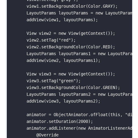
        view1.setBackgroundColor(Color.GRAY);

        LayoutParams layoutParams = new LayoutParams(
        addView(view1, layoutParams);

        View view2 = new View(getContext());

        view2.setTag("red");

        view2.setBackgroundColor(Color.RED);

        LayoutParams layoutParams1 = new LayoutParams
        addView(view2, layoutParams1);

        View view3 = new View(getContext());

        view3.setTag("green");

        view3.setBackgroundColor(Color.GREEN);

        LayoutParams layoutParams2 = new LayoutParams
        addView(view3, layoutParams2);

        animator = ObjectAnimator.ofFloat(this, "dis",
        animator.setDuration(2000);

        animator.addListener(new AnimatorListenerAdapt
            @Override
