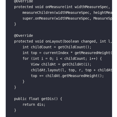
    @Override

    protected void onMeasure(int widthMeasureSpec, in
        measureChildren(widthMeasureSpec, heightMeasur
        super.onMeasure(widthMeasureSpec, MeasureSpec
    }

    @Override

    protected void onLayout(boolean changed, int l, i
        int childCount = getChildCount();

        int top = currentIndex * getMeasuredHeight();

        for (int i = 0; i < childCount; i++) {

            View childAt = getChildAt(i);

            childAt.layout(l, top, r, top + childAt.g
            top += childAt.getMeasuredHeight();

        }

    }

    public float getDis() {

        return dis;

    }
