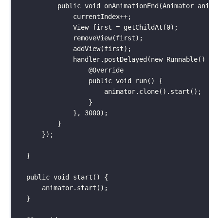
            public void onAnimationEnd(Animator animat
                currentIndex++;

                View first = getChildAt(0);

                removeView(first);

                addView(first);

                handler.postDelayed(new Runnable() {

                    @Override

                    public void run() {

                        animator.clone().start();

                    }

                }, 3000);

            }

        });

    }

    public void start() {

        animator.start();

    }
