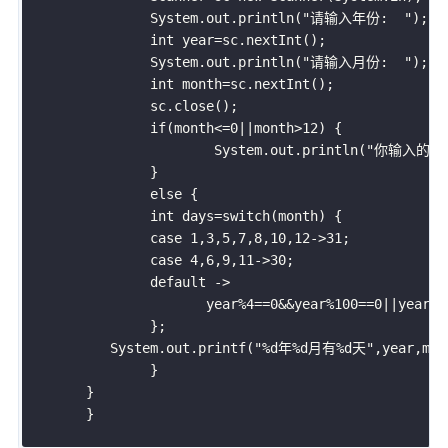
		System
.
out
.
println
(
"请输入年份:  "
)
;
int
 year
=
sc
.
nextInt
(
)
;
		System
.
out
.
println
(
"请输入月份:  "
)
;
int
 month
=
sc
.
nextInt
(
)
;
		sc
.
close
(
)
;
if
(
month
<=
0
||
month
>
12
)
{
			System
.
out
.
println
(
"你输入的月
}
else
{
int
 days
=
switch
(
month
)
{
case
1
,
3
,
5
,
7
,
8
,
10
,
12
-
>
31
;
case
4
,
6
,
9
,
11
-
>
30
;
default
-
>
		       year
%
4
==
0
&&
year
%
100
==
0
||
year
%
4
}
;
	   System
.
out
.
printf
(
"%d年%d月有%d天"
,
year
,
mon
}
}
}