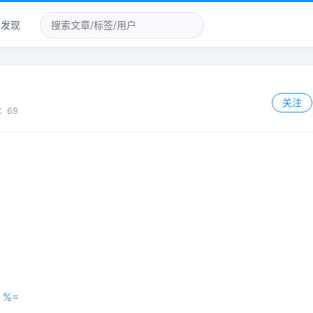
发现
关注
：
69
 %=