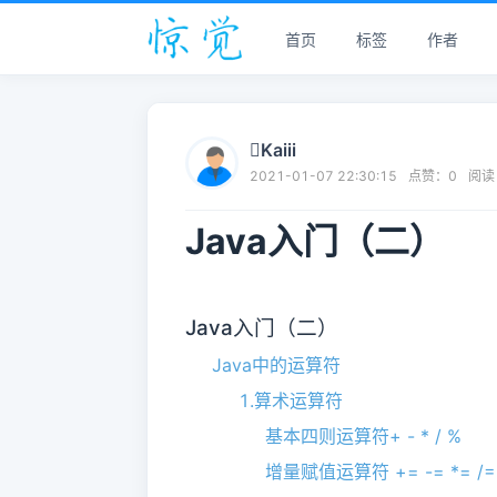
首页
标签
作者
Kaiii
2021-01-07 22:30:15
点赞：
0
阅读
Java入门（二）
Java入门（二）
Java中的运算符
1.算术运算符
基本四则运算符+ - * / %
增量赋值运算符 += -= *= /=