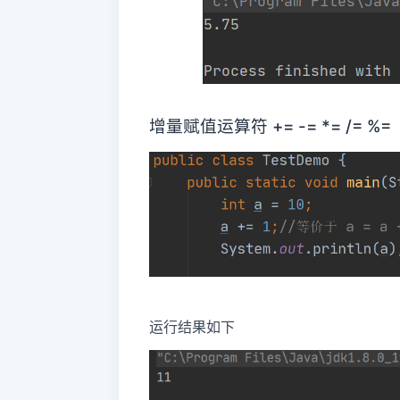
增量赋值运算符 += -= *= /= %=
运行结果如下