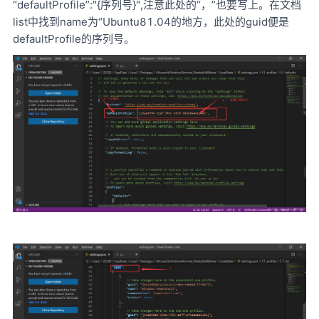
“defaultProfile”:"{序列号}",注意此处的“，”也要写上。在文档
list中找到name为“Ubuntu81.04的地方，此处的guid便是
defaultProfile的序列号。