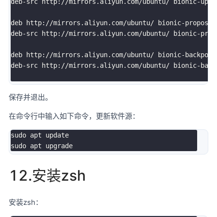
deb-src http://mirrors.aliyun.com/ubuntu/ bionic-upda
deb http://mirrors.aliyun.com/ubuntu/ bionic-proposed
deb-src http://mirrors.aliyun.com/ubuntu/ bionic-prop
deb http://mirrors.aliyun.com/ubuntu/ bionic-backport
deb-src http://mirrors.aliyun.com/ubuntu/ bionic-back
保存并退出。
在命令行中输入如下命令，更新软件源：
sudo apt update

12.安装zsh
安装zsh：