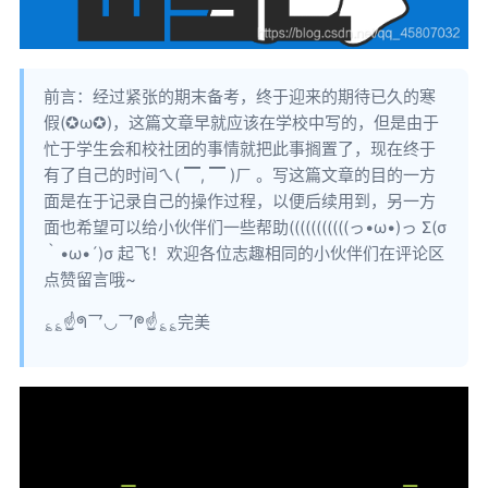
前言：经过紧张的期末备考，终于迎来的期待已久的寒
假(✪ω✪)，这篇文章早就应该在学校中写的，但是由于
忙于学生会和校社团的事情就把此事搁置了，现在终于
有了自己的时间ㄟ( ▔, ▔ )ㄏ 。写这篇文章的目的一方
面是在于记录自己的操作过程，以便后续用到，另一方
面也希望可以给小伙伴们一些帮助(((((((((((っ•ω•)っ Σ(σ
｀•ω•´)σ 起飞！欢迎各位志趣相同的小伙伴们在评论区
点赞留言哦~
؏؏☝ᖗ乛◡乛ᖘ☝؏؏完美