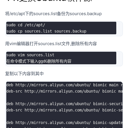
将/etc/apt下的sources.list备份为sources.backup
sudo cd /etc/apt/

用vim编辑器打开sources.list文件,删除所有内容
sudo vim sources.list

复制以下内容到其中
deb http://mirrors.aliyun.com/ubuntu/ bionic main res
deb-src http://mirrors.aliyun.com/ubuntu/ bionic main
deb http://mirrors.aliyun.com/ubuntu/ bionic-security
deb-src http://mirrors.aliyun.com/ubuntu/ bionic-secu
deb http://mirrors.aliyun.com/ubuntu/ bionic-updates 