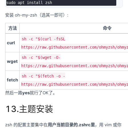
安装 oh-my-zsh（选其一即可）:
方法
命令
sh -c "$(curl -fsSL
curl
https://raw.githubusercontent.com/ohmyzsh/ohmy
sh -c "$(wget -O-
wget
https://raw.githubusercontent.com/ohmyzsh/ohmy
sh -c "$(fetch -o -
fetch
https://raw.githubusercontent.com/ohmyzsh/ohmy
然后一路
yes
就行了OK了。
13.主题安装
zsh 的配置主要集中在
用户当前目录的.zshrc里
，用 vim 或你