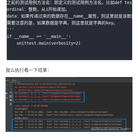
之前的测试用例方法名：即定义的测试用例方法名。比如def test_larg
ordinal：整数，从1开始递加。

data：如果传递过来的数据存在__name__属性，则这里就是该数据的_
需要注意的是，如果数据是字典，则这里就是字典的key。

'''
if
 __name__ 
==
'__main__'
:
    unittest
.
main
(
verbosity
=
2
)
我么执行看一下结果：