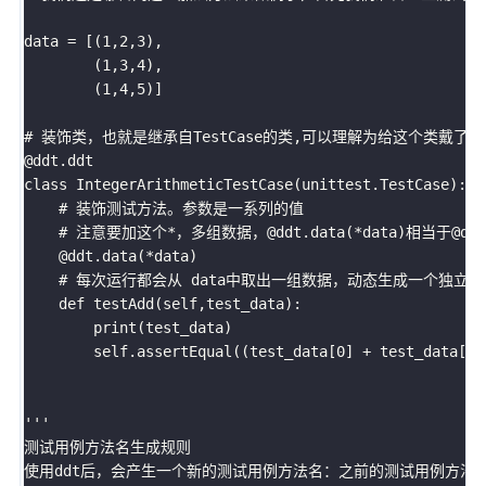
data 
=
[
(
1
,
2
,
3
)
,
(
1
,
3
,
4
)
,
(
1
,
4
,
5
)
]
# 装饰类，也就是继承自TestCase的类,可以理解为给这个类戴了
@ddt
.
class
IntegerArithmeticTestCase
(
unittest
.
TestCase
)
:
# 装饰测试方法。参数是一系列的值
# 注意要加这个*，多组数据，@ddt.data(*data)相当于@ddt.dat
    @ddt
.
data
(
*
data
)
# 每次运行都会从 data中取出一组数据，动态生成一个独立
def
testAdd
(
self
,
test_data
)
:
print
(
test_data
)
        self
.
assertEqual
(
(
test_data
[
0
]
+
 test_data
[
1
]
'''

测试用例方法名生成规则

使用ddt后，会产生一个新的测试用例方法名：之前的测试用例方法名_ord