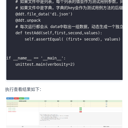
# 如果文件中是列表，每个列表的值会作为测试用例参数，同
# 如果文件中是字典，字典的key会作为测试用例方法的后缀
    @ddt
.
file_data
(
'd1.json'
)
    @ddt
.
unpack

# 每次运行都会从 data中取出一组数据，动态生成一个独立
def
testAdd
(
self
,
first
,
second
,
values
)
:
        self
.
assertEqual
(
(
first
+
 second
)
,
 values
)
if
 __name__ 
==
'__main__'
:
    unittest
.
main
(
verbosity
=
2
)
执行查看结果如下：