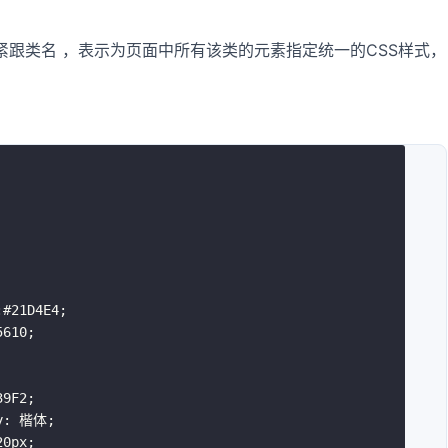
面紧跟类名 ，表示为页面中所有该类的元素指定统一的CSS样式，
:
#21D4E4
;
5610
;
39F2
;
y
:
 楷体
;
20px
;