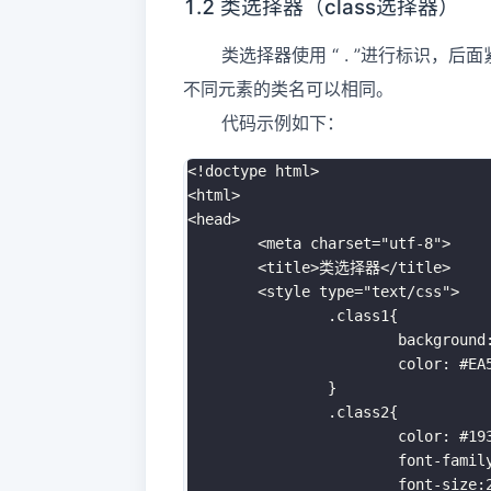
1.2 类选择器（class选择器）
类选择器使用 “ . ”进行标识，后
不同元素的类名可以相同。
代码示例如下：
<!doctype html>
<
html
>
<
head
>
<
meta
charset
=
"
utf-8
"
>
<
title
>
类选择器
</
title
>
<
style
type
=
"
text/css
"
>
.class1
{
background
color
:
 #EA
}
.class2
{
color
:
 #19
font-famil
font-size
: