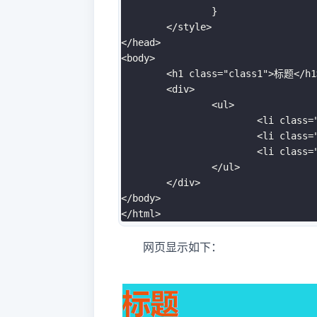
}
</
style
>
</
head
>
<
body
>
<
h1
class
=
"
class1
"
>
标题
</
h1
<
div
>
<
ul
>
<
li
class
=
<
li
class
=
<
li
class
=
</
ul
>
</
div
>
</
body
>
</
html
>
网页显示如下：