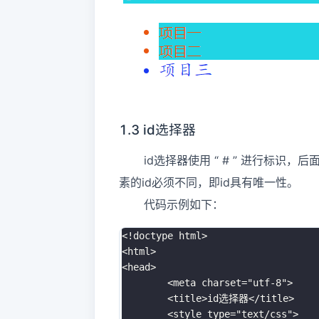
1.3 id选择器
id选择器使用 “ # ” 进行标识，后
素的id必须不同，即id具有唯一性。
代码示例如下：
<!doctype html>
<
html
>
<
head
>
<
meta
charset
=
"
utf-8
"
>
<
title
>
id选择器
</
title
>
<
style
type
=
"
text/css
"
>