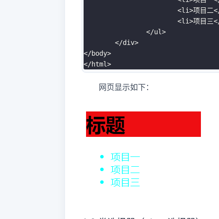
<
li
>
项目二
<
<
li
>
项目三
<
</
ul
>
</
div
>
</
body
>
</
html
>
网页显示如下：