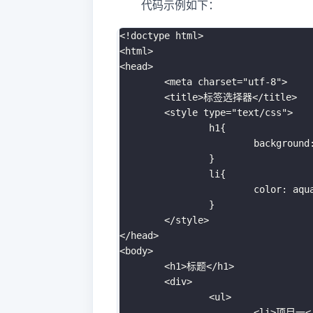
代码示例如下：
<!doctype html>
<
html
>
<
head
>
<
meta
charset
=
"
utf-8
"
>
<
title
>
标签选择器
</
title
>
<
style
type
=
"
text/css
"
>
h1
{
background
}
li
{
color
:
 aqu
}
</
style
>
</
head
>
<
body
>
<
h1
>
标题
</
h1
>
<
div
>
<
ul
>
<
li
>
项目一
<