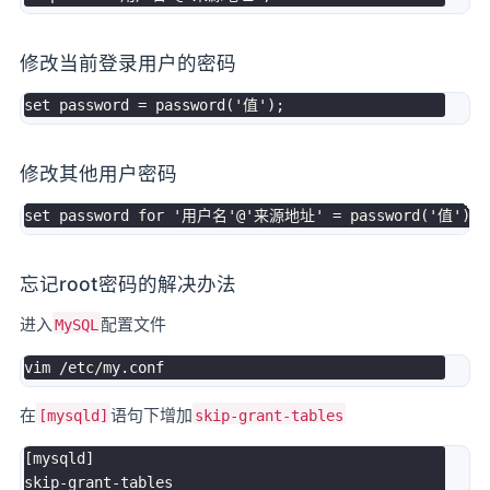
修改当前登录用户的密码
set
 password 
=
 password
(
'值'
)
;
修改其他用户密码
set
 password 
for
'用户名'
@'来源地址
' = password('
值'
)
;
忘记root密码的解决办法
进入
配置文件
MySQL
vim 
/
etc
/
my
.
在
语句下增加
[mysqld]
skip-grant-tables
[
mysqld
]
skip
-
grant
-
tables