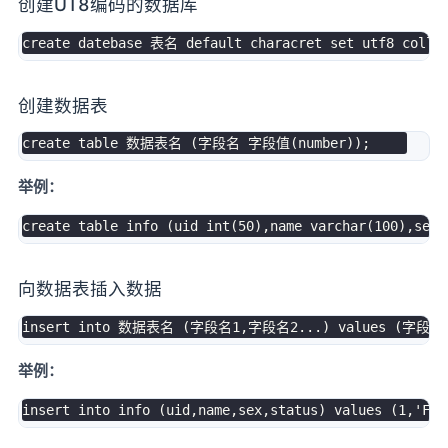
创建UT8编码的数据库
create datebase 表名 default characret 
set
创建数据表
create
table
 数据表名 
(
字段名 字段值
(
number
)
)
;
举例：
create
table
 info 
(
uid 
int
(
50
)
,
name 
varchar
(
100
)
,
sex 
向数据表插入数据
insert
into
 数据表名 
(
字段名
1
,
字段名
2.
.
.
)
values
(
字段值
举例：
insert
into
 info 
(
uid
,
name
,
sex
,
status
)
values
(
1
,
'Fri