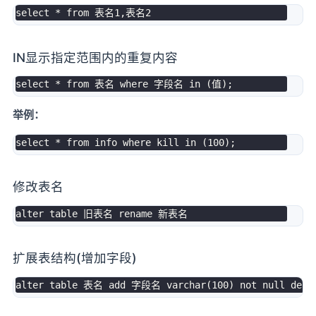
select
*
from
 表名
1
,
表名
2
IN显示指定范围内的重复内容
select
*
from
 表名 
where
 字段名 
in
(
值
)
;
举例：
select
*
from
 info 
where
kill
in
(
100
)
;
修改表名
alter
table
 旧表名 
rename
扩展表结构(增加字段)
alter
table
 表名 
add
 字段名 
varchar
(
100
)
not
null
defa