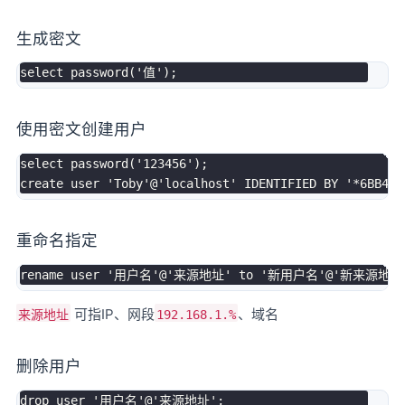
生成密文
select
 password
(
'值'
)
;
使用密文创建用户
select
 password
(
'123456'
)
;
create
user
'Toby'
@'localhost
' IDENTIFIED BY '
*
6
BB483
重命名指定
rename
user
'用户名'
@'来源地址
' to '
新用户名
'@'
新来源地址
可指IP、网段
、域名
来源地址
192.168.1.%
删除用户
drop
user
'用户名'
@'来源地址'
;