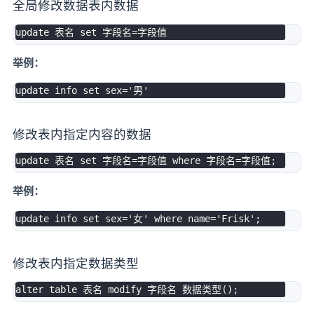
全局修改数据表内数据
update
 表名 
set
 字段名
=
举例：
update
 info 
set
 sex
=
'男'
修改表内指定内容的数据
update
 表名 
set
 字段名
=
字段值 
where
 字段名
=
字段值
;
举例：
update
 info 
set
 sex
=
'女'
where
 name
=
'Frisk'
;
修改表内指定数据类型
alter
table
 表名 
modify
 字段名 数据类型
(
)
;