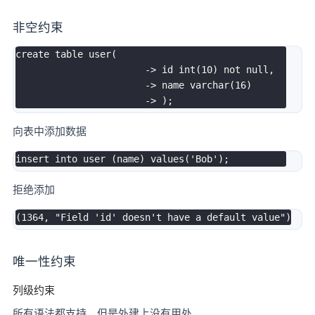
非空约束
create
table
user
(
-
>
 id 
int
(
10
)
not
null
,
-
>
 name 
varchar
(
16
)
-
>
)
;
向表中添加数据
insert
into
user
(
name
)
values
(
'Bob'
)
;
拒绝添加
(
1364
,
"Field 'id' doesn't have a default value"
)
唯一性约束
列级约束
所有语法都支持，但是外建上没有用处