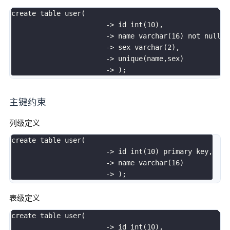
create
table
user
(
-
>
 id 
int
(
10
)
,
-
>
 name 
varchar
(
16
)
not
null
,
-
>
 sex 
varchar
(
2
)
,
-
>
unique
(
name
,
sex
)
-
>
)
;
主键约束
列级定义
create
table
user
(
-
>
 id 
int
(
10
)
primary
key
,
-
>
 name 
varchar
(
16
)
-
>
)
;
表级定义
create
table
user
(
-
>
 id 
int
(
10
)
,