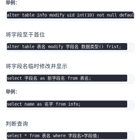
举例：
alter
table
 info 
modify
 uid 
int
(
10
)
not
null
default
将字段至于首位
alter
table
 表名 
modify
 字段名 数据类型
(
)
 frist
;
将字段名临时修改并显示
select
 字段名 
as
 新字段名 
from
 表名
;
举例：
select
 name 
as
 名字 
from
 info
;
判断查询
select
*
from
 表名 
where
 字段名
>
字段值
;