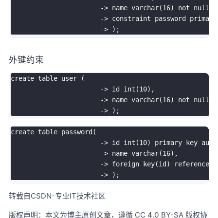
-
>
 name 
varchar
(
16
)
not
null
,
-
>
constraint
 password 
primary
-
>
)
;
外键约束
create
table
user
(
-
>
 id 
int
(
10
)
,
-
>
 name 
varchar
(
16
)
not
null
-
>
)
;
create
table
 password
(
-
>
 id 
int
(
10
)
primary
key
auto
-
>
 name 
varchar
(
16
)
,
-
>
foreign
key
(
id
)
references
-
>
)
;
转载自CSDN-专业IT技术社区
版权声明：本文为博主原创文章，遵循 CC 4.0 BY-SA 版权协