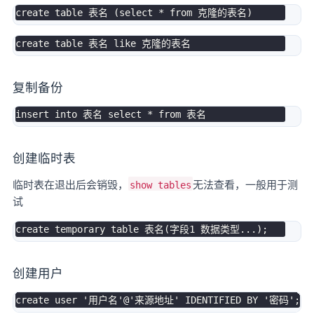
create
table
 表名 
(
select
*
from
 克隆的表名
)
create
table
 表名 
like
复制备份
insert
into
 表名 
select
*
from
创建临时表
临时表在退出后会销毁，
无法查看，一般用于测
show tables
试
create
temporary
table
 表名
(
字段
1
 数据类型
.
.
.
)
;
创建用户
create
user
'用户名'
@'来源地址
' IDENTIFIED BY '
密码'
;