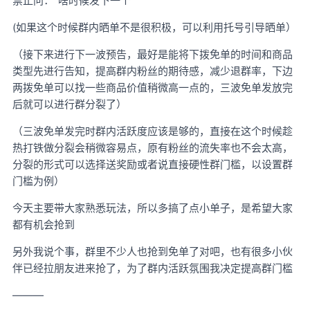
禁止问：“啥时候发下一个”
(如果这个时候群内晒单不是很积极，可以利用托号引导晒单）
（接下来进行下一波预告，最好是能将下拨免单的时间和商品
类型先进行告知，提高群内粉丝的期待感，减少退群率，下边
两拨免单可以找一些商品价值稍微高一点的，三波免单发放完
后就可以进行群分裂了）
（三波免单发完时群内活跃度应该是够的，直接在这个时候趁
热打铁做分裂会稍微容易点，原有粉丝的流失率也不会太高，
分裂的形式可以选择送奖励或者说直接硬性群门槛，以设置群
门槛为例）
今天主要带大家熟悉玩法，所以多搞了点小单子，是希望大家
都有机会抢到
另外我说个事，群里不少人也抢到免单了对吧，也有很多小伙
伴已经拉朋友进来抢了，为了群内活跃氛围我决定提高群门槛
———