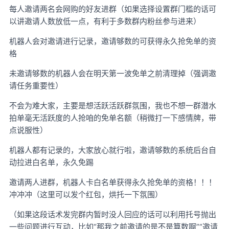
每人邀请两名会网购的好友进群（如果选择设置群门槛的话可
以讲邀请人数放低一点，有利于多数群内粉丝参与进来）
机器人会对邀请进行记录，邀请够数的可获得永久抢免单的资
格
未邀请够数的机器人会在明天第一波免单之前清理掉（强调邀
请任务重要性）
不会为难大家，主要是想活跃活跃群氛围，我也不想一群潜水
拍单毫无活跃度的人抢咱的免单名额（稍微打一下感情牌，带
点说服性）
机器人都有记录的，大家放心就行啦，邀请够数的系统后台自
动拉进白名单，永久免踢
邀请两人进群，机器人卡白名单获得永久抢免单的资格！！！
冲冲冲（这里可以发个红包，烘托一下氛围）
（如果这段话术发完群内暂时没人回应的话可以利用托号抛出
一些问题进行互动，比如“那我之前邀请的是不是算数啊”“邀请