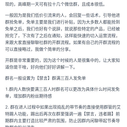
现的，高峰期一天可有拉十几个微信群，且成本很低。
一般因为是我们低价引流来的人，会回复一些话术，引导他进
群抢免单，免单主要是我们进行补贴，因为大多数人都能抢到
免单之后，我们也好有个说辞，就说那些特定的产品，已经被
抢完了，下次有了之后在通知，这样能快速的切入运营流程，
来跟大家直接聊聊社群的开群流程。如果有自己的开群流程的
可以直接略过，我做个简单的分享。
开群是非常重要的，因为这个时候的人是很集中的，让大家知
道你是干啥，好向他们好好讲解一下。
群名一般设置为【禁言】群满三百人发免单
1.群内人数快要满三百人时群名可以更改为具体什么时间发免
单，增加群内粉丝期待感
2. 群在进人过程中如果出现捣乱的带节奏的直接使用群管的艾
特踢人功能，踢出后再次在群里强调一遍【禁言，违者踢】前
期群内主要打造比较严肃的氛围，防止因群内闲聊带起节奏导