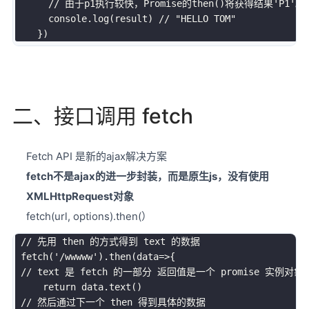
// 由于p1执行较快，Promise的then()将获得结果'P
      console
.
log
(
result
)
// "HELLO TOM"
}
)
二、接口调用 fetch
Fetch API 是新的ajax解决方案
fetch不是ajax的进一步封装，而是原生js，没有使用
XMLHttpRequest对象
fetch(url, options).then(）
// 先用 then 的方式得到 text 的数据
fetch
(
'/wwwww'
)
.
then
(
data
=>
{
// text 是 fetch 的一部分 返回值是一个 promise 实例
return
 data
.
text
(
)
// 然后通过下一个 then 得到具体的数据