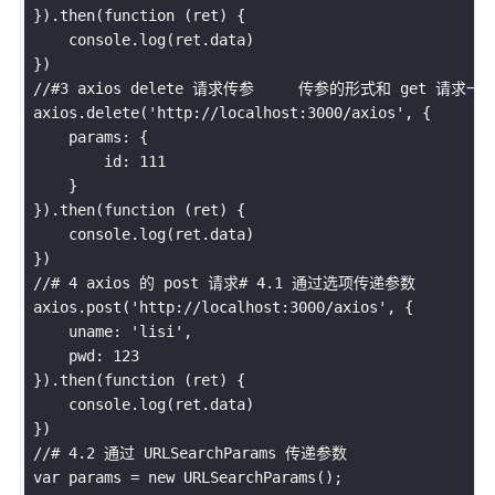
}
)
.
then
(
function
(
ret
)
{
     console
.
log
(
ret
.
data
)
}
)
//#3 axios delete 请求传参     传参的形式和 get 请求一
 axios
.
delete
(
'http://localhost:3000/axios'
,
{
     params
:
{
         id
:
111
}
}
)
.
then
(
function
(
ret
)
{
     console
.
log
(
ret
.
data
)
}
)
//# 4 axios 的 post 请求# 4.1 通过选项传递参数
 axios
.
post
(
'http://localhost:3000/axios'
,
{
     uname
:
'lisi'
,
     pwd
:
123
}
)
.
then
(
function
(
ret
)
{
     console
.
log
(
ret
.
data
)
}
)
//# 4.2 通过 URLSearchParams 传递参数
var
 params 
=
new
URLSearchParams
(
)
;