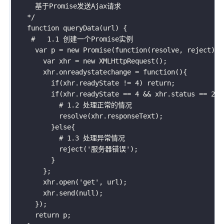
      基于Promise发送Ajax请求

    */
function
queryData
(
url
)
{
     #   
1.1
 创建一个Promise实例

var
 p 
=
new
Promise
(
function
(
resolve
,
 reject
)
{
var
 xhr 
=
new
XMLHttpRequest
(
)
;
        xhr
.
onreadystatechange
=
function
(
)
{
if
(
xhr
.
readyState 
!=
4
)
return
;
if
(
xhr
.
readyState 
==
4
&&
 xhr
.
status 
==
200
            # 
1.2
 处理正常的情况

resolve
(
xhr
.
responseText
)
;
}
else
{
            # 
1.3
 处理异常情况

reject
(
'服务器错误'
)
;
}
}
;
        xhr
.
open
(
'get'
,
 url
)
;
        xhr
.
send
(
null
)
;
}
)
;
return
 p
;