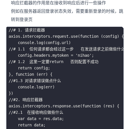
响应拦截器的作用是在接收到响应后进行一些操作
例如在服务器返回登录状态失效，需要重新登录的时候，跳
转到登录页
//# 1. 请求拦截器 
 axios
.
interceptors
.
request
.
use
(
function
(
config
)
{
     console
.
log
(
config
.
url
)
//# 1.1  任何请求都会经过这一步   在发送请求之前做些什么  
     config
.
headers
.
mytoken 
=
'nihao'
;
//# 1.2  这里一定要return   否则配置不成功  
return
 config
;
}
,
function
(
err
)
{
//#1.3 对请求错误做点什么    
     console
.
log
(
err
)
}
)
//#2. 响应拦截器 
 axios
.
interceptors
.
response
.
use
(
function
(
res
)
{
//#2.1  在接收响应做些什么  
var
 data 
=
 res
.
data
;
return
 data
;