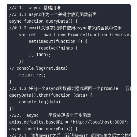
//# 1.  async 基础用法
//# 1.1 async作为一个关键字放到函数前面
async
function
queryData
(
)
{
//# 1.2 await关键字只能在使用async定义的函数中使用     
var
 ret 
=
await
new
Promise
(
function
(
resolve
,
 r
setTimeout
(
function
(
)
{
resolve
(
'nihao'
)
}
,
1000
)
;
}
)
// console.log(ret.data)
return
 ret
;
}
//# 1.3 任何一个async函数都会隐式返回一个promise   我
queryData
(
)
.
then
(
function
(
data
)
{
     console
.
log
(
data
)
}
)
//#2.  async    函数处理多个异步函数
 axios
.
defaults
.
baseURL 
=
'http://localhost:3000'
;
async
function
queryData
(
)
{
//# 2.1  添加await之后 当前的await 返回结果之后才会执行