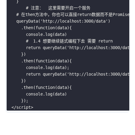
}
	# 注意：  这里需要开启一个服务 

    # 在then方法中，你也可以直接
return
数据而不是Promise
queryData
(
'http://localhost:3000/data'
)
.
then
(
function
(
data
)
{
        console
.
log
(
data
)
        #  
1.4
 想要继续链式编程下去 需要 
return
return
queryData
(
'http://localhost:3000/data1
}
)
.
then
(
function
(
data
)
{
        console
.
log
(
data
)
;
return
queryData
(
'http://localhost:3000/data2
}
)
.
then
(
function
(
data
)
{
        console
.
log
(
data
)
}
)
;
</
script
>