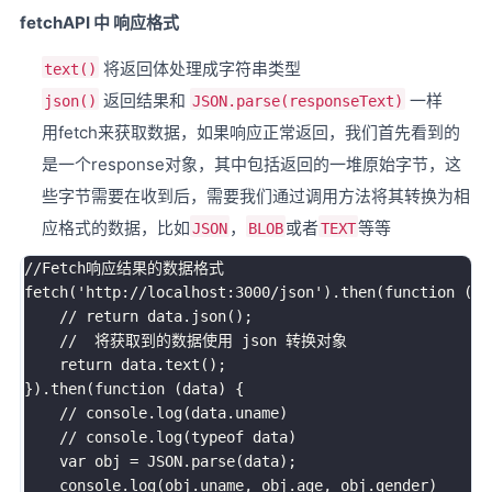
fetchAPI 中 响应格式
将返回体处理成字符串类型
text()
返回结果和
一样
json()
JSON.parse(responseText)
用fetch来获取数据，如果响应正常返回，我们首先看到的
是一个response对象，其中包括返回的一堆原始字节，这
些字节需要在收到后，需要我们通过调用方法将其转换为相
应格式的数据，比如
，
或者
等等
JSON
BLOB
TEXT
//Fetch响应结果的数据格式
fetch
(
'http://localhost:3000/json'
)
.
then
(
function
(
da
// return data.json();
//  将获取到的数据使用 json 转换对象
return
 data
.
text
(
)
;
}
)
.
then
(
function
(
data
)
{
// console.log(data.uname)
// console.log(typeof data)
var
 obj 
=
JSON
.
parse
(
data
)
;
    console
.
log
(
obj
.
uname
,
 obj
.
age
,
 obj
.
gender
)