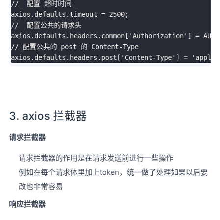
//  配置 超时时间
axios
.
defaults
.
timeout 
=
2500
;
//  配置公共的请求头
axios
.
defaults
.
headers
.
common
[
'Authorization'
]
=
AUTH
// 配置公共的 post 的 Content-Type
axios
.
defaults
.
headers
.
post
[
'Content-Type'
]
=
'applic
3. axios 拦截器
请求拦截器
请求拦截器的作用是在请求发送前进行一些操作
例如在每个请求体里加上token，统一做了处理如果以后要
改也非常容易
响应拦截器