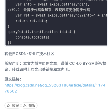
var
 info 
=
await
 axios
.
get
(
'async1'
)
;
//#2.2  让异步代码看起来、表现起来更像同步代码
var
 ret 
=
await
 axios
.
get
(
'async2?info='
+
 info
.
return
 ret
.
data
;
}
queryData
(
)
.
then
(
function
(
data
)
{
     console
.
log
(
data
)
}
)
转载自CSDN-专业IT技术社区
版权声明：本文为博主原创文章，遵循 CC 4.0 BY-SA 版权协
议，转载请附上原文出处链接和本声明。
原文链接：
https://blog.csdn.net/qq_53283188/article/details/1174
78502
收藏
举报