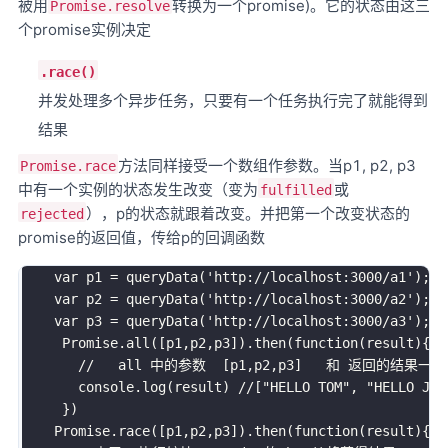
被用
转换为一个promise)。它的状态由这三
Promise.resolve
个promise实例决定
.race()
并发处理多个异步任务，只要有一个任务执行完了就能得到
结果
方法同样接受一个数组作参数。当p1, p2, p3
Promise.race
中有一个实例的状态发生改变（变为
或
fulfilled
），p的状态就跟着改变。并把第一个改变状态的
rejected
promise的返回值，传给p的回调函数
var
 p1 
=
queryData
(
'http://localhost:3000/a1'
)
;
var
 p2 
=
queryData
(
'http://localhost:3000/a2'
)
;
var
 p3 
=
queryData
(
'http://localhost:3000/a3'
)
;
     Promise
.
all
(
[
p1
,
p2
,
p3
]
)
.
then
(
function
(
result
)
{
//   all 中的参数  [p1,p2,p3]   和 返回的结果一 一对应[
       console
.
log
(
result
)
//["HELLO TOM", "HELLO JER
}
)
    Promise
.
race
(
[
p1
,
p2
,
p3
]
)
.
then
(
function
(
result
)
{