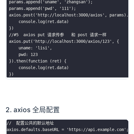
 params
.
append
(
'uname'
,
'zhangsan'
)
;
 params
.
append
(
'pwd'
,
'111'
)
;
 axios
.
post
(
'http://localhost:3000/axios'
,
 params
)
.
th
     console
.
log
(
ret
.
data
)
}
)
//#5  axios put 请求传参   和 post 请求一样 
 axios
.
put
(
'http://localhost:3000/axios/123'
,
{
     uname
:
'lisi'
,
     pwd
:
123
}
)
.
then
(
function
(
ret
)
{
     console
.
log
(
ret
.
data
)
}
)
2. axios 全局配置
//  配置公共的默认地址
axios
.
defaults
.
baseURL 
=
'https://api.example.com'
;