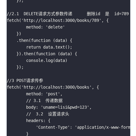
}
)
;
//2.1  DELETE请求方式参数传递      删除id  是  id=789
fetch
(
'http://localhost:3000/books/789'
,
{
        method
:
'delete'
}
)
.
then
(
function
(
data
)
{
return
 data
.
text
(
)
;
}
)
.
then
(
function
(
data
)
{
        console
.
log
(
data
)
}
)
;
//3 POST请求传参
fetch
(
'http://localhost:3000/books'
,
{
        method
:
'post'
,
// 3.1  传递数据 
        body
:
'uname=lisi&pwd=123'
,
//  3.2  设置请求头 
        headers
:
{
'Content-Type'
:
'application/x-www-form-u
}