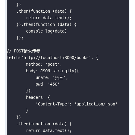
}
)
.
then
(
function
(
data
)
{
return
 data
.
text
(
)
;
}
)
.
then
(
function
(
data
)
{
        console
.
log
(
data
)
}
)
;
// POST请求传参
fetch
(
'http://localhost:3000/books'
,
{
        method
:
'post'
,
        body
:
JSON
.
stringify
(
{
            uname
:
'张三'
,
            pwd
:
'456'
}
)
,
        headers
:
{
'Content-Type'
:
'application/json'
}
}
)
.
then
(
function
(
data
)
{
return
 data
.
text
(
)
;