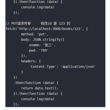
}
)
.
then
(
function
(
data
)
{
        console
.
log
(
data
)
}
)
;
// PUT请求传参     修改id 是 123 的 
fetch
(
'http://localhost:3000/books/123'
,
{
        method
:
'put'
,
        body
:
JSON
.
stringify
(
{
            uname
:
'张三'
,
            pwd
:
'789'
}
)
,
        headers
:
{
'Content-Type'
:
'application/json'
}
}
)
.
then
(
function
(
data
)
{
return
 data
.
text
(
)
;
}
)
.
then
(
function
(
data
)
{
        console
.
log
(
data
)
}
)
;