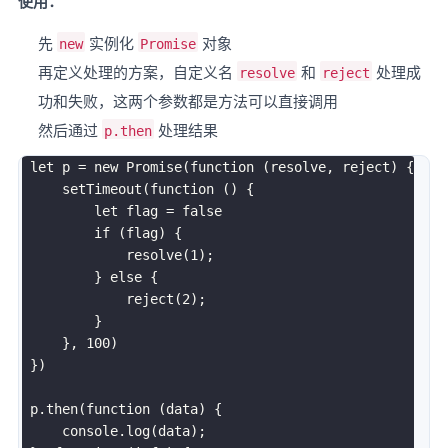
使用：
先
实例化
对象
new
Promise
再定义处理的方案，自定义名
和
处理成
resolve
reject
功和失败，这两个参数都是方法可以直接调用
然后通过
处理结果
p.then
let
 p 
=
new
Promise
(
function
(
resolve
,
 reject
)
{
setTimeout
(
function
(
)
{
let
 flag 
=
false
if
(
flag
)
{
resolve
(
1
)
;
}
else
{
reject
(
2
)
;
}
}
,
100
)
}
)
 p
.
then
(
function
(
data
)
{
     console
.
log
(
data
)
;