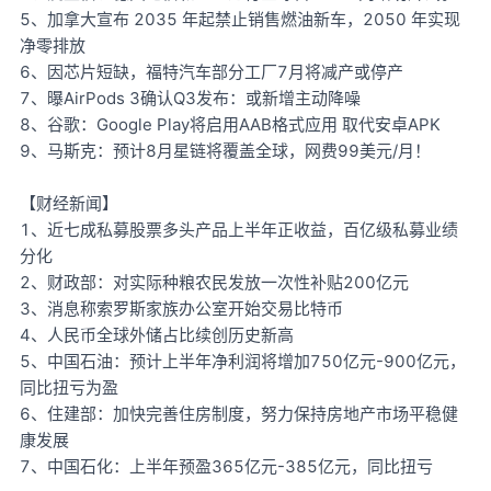
5、加拿大宣布 2035 年起禁止销售燃油新车，2050 年实现
净零排放
6、因芯片短缺，福特汽车部分工厂7月将减产或停产
7、曝AirPods 3确认Q3发布：或新增主动降噪
8、谷歌：Google Play将启用AAB格式应用 取代安卓APK
9、马斯克：预计8月星链将覆盖全球，网费99美元/月！
【财经新闻】
1、近七成私募股票多头产品上半年正收益，百亿级私募业绩
分化
2、财政部：对实际种粮农民发放一次性补贴200亿元
3、消息称索罗斯家族办公室开始交易比特币
4、人民币全球外储占比续创历史新高
5、中国石油：预计上半年净利润将增加750亿元-900亿元，
同比扭亏为盈
6、住建部：加快完善住房制度，努力保持房地产市场平稳健
康发展
7、中国石化：上半年预盈365亿元-385亿元，同比扭亏