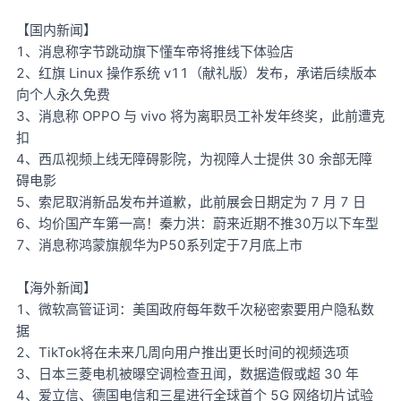
【国内新闻】
1、消息称字节跳动旗下懂车帝将推线下体验店
2、红旗 Linux 操作系统 v11（献礼版）发布，承诺后续版本
向个人永久免费
3、消息称 OPPO 与 vivo 将为离职员工补发年终奖，此前遭克
扣
4、西瓜视频上线无障碍影院，为视障人士提供 30 余部无障
碍电影
5、索尼取消新品发布并道歉，此前展会日期定为 7 月 7 日
6、均价国产车第一高！秦力洪：蔚来近期不推30万以下车型
7、消息称鸿蒙旗舰华为P50系列定于7月底上市
【海外新闻】
1、微软高管证词：美国政府每年数千次秘密索要用户隐私数
据
2、TikTok将在未来几周向用户推出更长时间的视频选项
3、日本三菱电机被曝空调检查丑闻，数据造假或超 30 年
4、爱立信、德国电信和三星进行全球首个 5G 网络切片试验